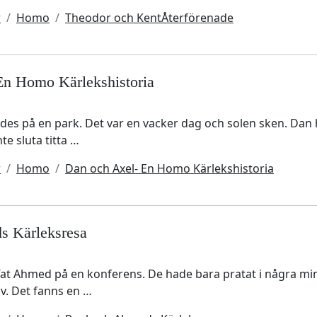
r
Homo
Theodor och KentÅterförenade
En Homo Kärlekshistoria
ades på en park. Det var en vacker dag och solen sken. Dan
te sluta titta …
r
Homo
Dan och Axel- En Homo Kärlekshistoria
s Kärleksresa
ffat Ahmed på en konferens. De hade bara pratat i några m
liv. Det fanns en …