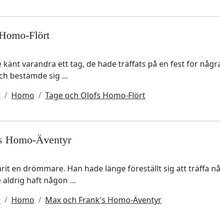
 Homo-Flört
känt varandra ett tag, de hade träffats på en fest för någr
och bestämde sig …
r
Homo
Tage och Olofs Homo-Flört
's Homo-Äventyr
varit en drömmare. Han hade länge föreställt sig att träffa
e aldrig haft någon …
r
Homo
Max och Frank's Homo-Äventyr