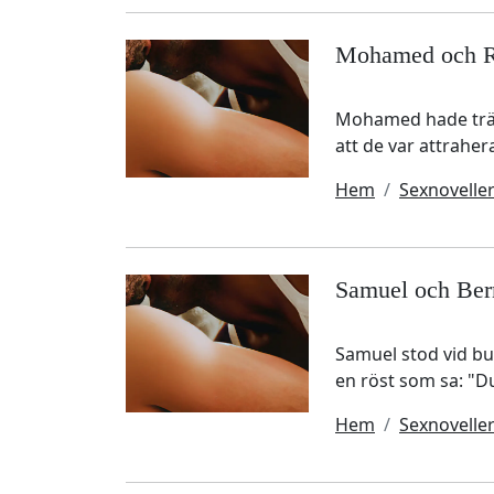
Mohamed och R
Mohamed hade träff
att de var attraher
Hem
Sexnovelle
Samuel och Ber
Samuel stod vid bu
en röst som sa: "Du
Hem
Sexnovelle