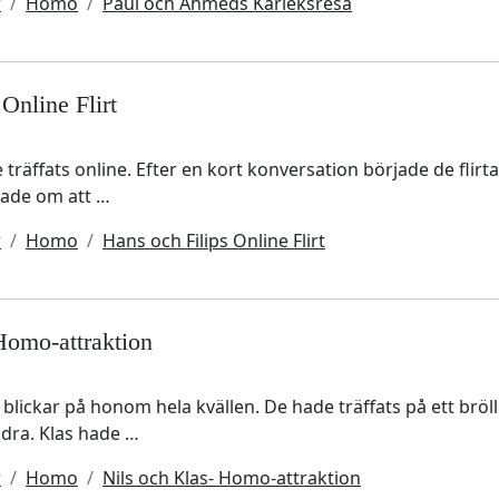
r
Homo
Paul och Ahmeds Kärleksresa
Online Flirt
 träffats online. Efter en kort konversation började de flir
erade om att …
r
Homo
Hans och Filips Online Flirt
Homo-attraktion
s blickar på honom hela kvällen. De hade träffats på ett br
andra. Klas hade …
r
Homo
Nils och Klas- Homo-attraktion