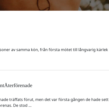
ner av samma kön, från första mötet till långvarig kärlek t
ntÅterförenade
ade träffats förut, men det var första gången de hade set
förenas. De stod …