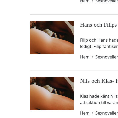
Hem
Sexnovelle
Hans och Filips 
Filip och Hans hade
ledigt. Filip fantis
Hem
Sexnovelle
Nils och Klas- 
Klas hade känt Nil
attraktion till var
Hem
Sexnovelle