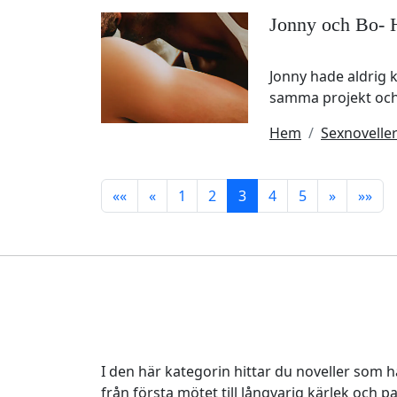
Jonny och Bo- 
Jonny hade aldrig 
samma projekt och
Hem
Sexnovelle
««
«
1
2
3
4
5
»
»»
I den här kategorin hittar du noveller som
från första mötet till långvarig kärlek och