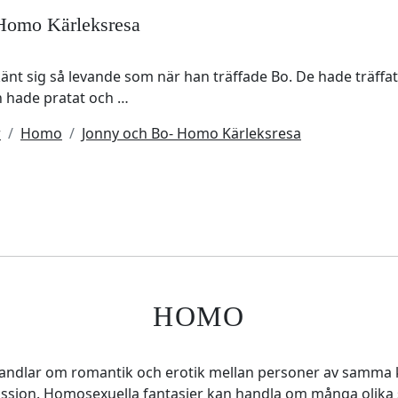
Homo Kärleksresa
känt sig så levande som när han träffade Bo. De hade träffa
 hade pratat och …
r
Homo
Jonny och Bo- Homo Kärleksresa
HOMO
 handlar om romantik och erotik mellan personer av samma k
 passion. Homosexuella fantasier kan handla om många olika