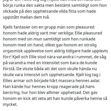
börja runka den sakta men bestämt samtidigt som hon
slickade på den upphetsande vilda fitta som hade
uppstått mellan dem två.
Kjells fantasier om en grupp män som pleasured
honom hade aldrig varit mer verkliga: Ellie pleasured
honom med sin mun samtidigt som hon runkade
honom med sin hand, vilket gav honom en otrolig
orgasmisk upplevelse som aldrig tidigare hade upplevts
förr! Kjell och Ellie stod nära varandra i rummet, de såg
på varandra med en intensitet som bara de kunde
förstå. De visste båda att det som skulle hända nu
skulle vara intensivt och upphetsande. Kjell tog tag i
Ellies armar och började hårt massera hennes axlar.
Han kände hur hennes kropp reagerade på hans
beröring, hur hon blev alltmer upphetsad. Det gav
honom en kick att veta att han kunde påverka henne så
mycket.