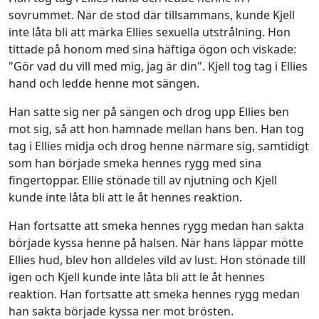
sovrummet. När de stod där tillsammans, kunde Kjell
inte låta bli att märka Ellies sexuella utstrålning. Hon
tittade på honom med sina häftiga ögon och viskade:
"Gör vad du vill med mig, jag är din". Kjell tog tag i Ellies
hand och ledde henne mot sängen.
Han satte sig ner på sängen och drog upp Ellies ben
mot sig, så att hon hamnade mellan hans ben. Han tog
tag i Ellies midja och drog henne närmare sig, samtidigt
som han började smeka hennes rygg med sina
fingertoppar. Ellie stönade till av njutning och Kjell
kunde inte låta bli att le åt hennes reaktion.
Han fortsatte att smeka hennes rygg medan han sakta
började kyssa henne på halsen. När hans läppar mötte
Ellies hud, blev hon alldeles vild av lust. Hon stönade till
igen och Kjell kunde inte låta bli att le åt hennes
reaktion. Han fortsatte att smeka hennes rygg medan
han sakta började kyssa ner mot brösten.