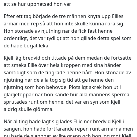
att se hur upphetsad hon var.
Efter ett tag började de tre männen knyta upp Ellies
armar med rep så att hon inte skulle kunna röra sig.
Hon stönade av njutning när de fick fast henne
ordentligt, det var tydligt att hon gillade detta spel som
de hade börjat leka.
Kjell låg bredvid och tittade på dem medan de fortsatte
att smeka Ellie över hela kroppen med sina händer
samtidigt som de fingrade henne hårt. Hon stönade av
njutning när de alla tog sig tid att ge henne den
njutning som hon behövde. Plötsligt skrek hon ut i
glädjetoppar när hon kände hur alla männens sperma
sprutades runt om henne, det var en syn som Kjell
aldrig skulle glömma.
När allting hade lagt sig lades Ellie ner bredvid Kjell i
sängen, hon hade fortfarande repen runt armarna men
nu hade de slappnat av lite grann och hon log mot Kjell