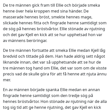
De tre männen gick fram till Ellie och började smeka
henne över hela kroppen med sina händer. De
masserade hennes bröst, smekte hennes mage,
slickade hennes fitta och fingrade henne samtidigt som
de sög på hennes bröstvårtor. Ellie stönade av njutning
och det gav Kjell en kick att se hur upphetsad hon var
av männens beröringar.
De tre männen fortsatte att smeka Ellie medan Kjell låg
bredvid och tittade på dem. Han hade aldrig sett något
liknande innan, det var så upphetsande att se hur de
tre männen tog hand om Ellie, det var som om de visste
precis vad de skulle göra för att få henne att njuta ännu
mer.
En av männen började spanka Ellie medan en annan
fingrade henne samtidigt som den tredje sög på
hennes bröstvårtor. Hon stönade av njutning när de alla
tog sig tid att ge henne njutning, det gav Kjell en kick