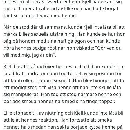
intressen till deras livserfarenheter. Kjell hade känt sig
mer och mer attraherad av Ellie och han hade börjat
fantisera om att vara med henne.
När de stod där tillsammans, kunde Kjell inte låta bli att
märka Ellies sexuella utstrålning. Han kunde se hur hon
såg på honom med sina häftiga ögon och han kunde
höra hennes sexiga röst när hon viskade: "Gör vad du
vill med mig, jag är din".
Kjell blev förvånad över hennes ord och han kunde inte
låta bli att undra om hon tog fördel av sin position för
att kontrollera honom sexuellt. Han blev tvungen att ta
ett modigt steg och visa henne att han inte skulle låta
sig manipuleras. Han tog ett steg närmare henne och
började smeka hennes hals med sina fingertoppar.
Ellie stönade till av njutning och Kjell kunde inte låta bli
att le åt hennes reaktion. Han fortsatte att smeka
hennes hals medan han sakta började kyssa henne på