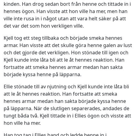
kinden. Han drog sedan bort från henne och tittade in i
hennes ögon. Han visste att hon ville ha mer, men han
ville inte rusa in i något utan att vara helt säker på att
det var det som hon verkligen ville.
Kjell tog ett steg tillbaka och började smeka hennes
armar. Han visste att det skulle göra henne galen av lust
och det gjorde det verkligen. Hon stönade till igen och
Kjell kunde inte låta bli att le åt hennes reaktion. Han
fortsatte att smeka hennes armar medan han sakta
började kyssa henne på läpparna.
Ellie stönade till av njutning och Kjell kunde inte låta bli
att le åt hennes reaktion. Han fortsatte att smeka
hennes armar medan han sakta började kyssa henne
på läpparna. När de slutligen separerades, andades de
tungt båda två. Kjell tittade in i Ellies ögon och visste att
hon ville ha mer.
Han tog tag i Ellies hand och ledde henne in i