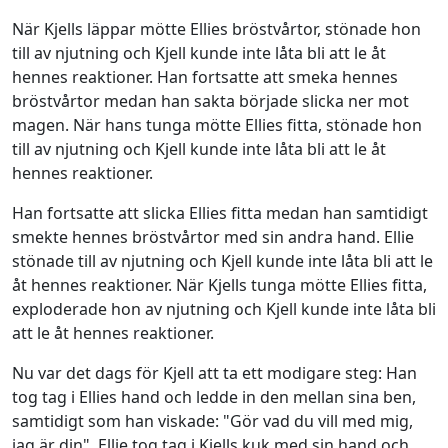
När Kjells läppar mötte Ellies bröstvårtor, stönade hon
till av njutning och Kjell kunde inte låta bli att le åt
hennes reaktioner. Han fortsatte att smeka hennes
bröstvårtor medan han sakta började slicka ner mot
magen. När hans tunga mötte Ellies fitta, stönade hon
till av njutning och Kjell kunde inte låta bli att le åt
hennes reaktioner.
Han fortsatte att slicka Ellies fitta medan han samtidigt
smekte hennes bröstvårtor med sin andra hand. Ellie
stönade till av njutning och Kjell kunde inte låta bli att le
åt hennes reaktioner. När Kjells tunga mötte Ellies fitta,
exploderade hon av njutning och Kjell kunde inte låta bli
att le åt hennes reaktioner.
Nu var det dags för Kjell att ta ett modigare steg: Han
tog tag i Ellies hand och ledde in den mellan sina ben,
samtidigt som han viskade: "Gör vad du vill med mig,
jag är din". Ellie tog tag i Kjells kuk med sin hand och