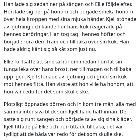
Han lade sig sedan ner på sängen och Ellie följde efter.
Hon lade sig ner på honom och började smeka honom
över hela kroppen med sina mjuka händer. Kjell stönade
av njutning och kände hur hans kuk reagerade på
hennes beröringar. Han tog tag i hennes höfter och
började röra dem fram och tillbaka över sin kuk. Han
hade aldrig känt sig så kåt som just nu.
Ellie fortsatte att smeka honom medan hon lät sin
tunga leka över hans bröst, ner till magen och tillbaka
upp igen. Kjell stönade av njutning och gned sin kuk
mot hennes fitta. Han visste att hon ville ha honom, att
hon var redo för det som skulle ske.
Plötsligt öppnades dörren och in kom tre män, alla med
samma intensiva blick som Kjell hade haft innan. De
satte sig runt sängen och började ta av sig sina kläder.
Kjell tittade på Ellie och hon tittade tillbaka, det var
tydligt att de båda var redo för det som skulle ske.