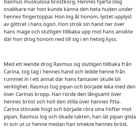
Rasmus muskulösa bröstkorg. Hennes hjärta slog
snabbare när hon kunde känna den heta huden under
hennes fingertoppar. Hon log åt honom, lystet upplyst
av glittret i hans ögon. Hon strök sin hand ner över
hans mage och slutligen tillbaka upp mot hans ansikte
där hon drog honom ned till sig i en hetsig kyss.
Med ett leende drog Rasmus sig slutligen tillbaka från
Carina, tog tag i hennes hand och ledde henne från
rummet in i ett annat där hans fantasier skulle bli
verklighet. Rasmus tog pipan och började leka med den
över Carinas kropp. Han rörde den långsamt över
hennes bröst och höll den stilla över hennes fitta.
Carina stönade högt och började röra sina höfter mot
pipan. Rasmus log och ökade takten, han lät pipan glida
in och ut ur henne medan han smekte hennes bröst.