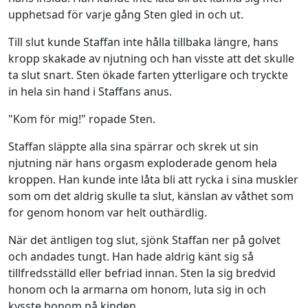
upphetsad för varje gång Sten gled in och ut.
Till slut kunde Staffan inte hålla tillbaka längre, hans
kropp skakade av njutning och han visste att det skulle
ta slut snart. Sten ökade farten ytterligare och tryckte
in hela sin hand i Staffans anus.
"Kom för mig!" ropade Sten.
Staffan släppte alla sina spärrar och skrek ut sin
njutning när hans orgasm exploderade genom hela
kroppen. Han kunde inte låta bli att rycka i sina muskler
som om det aldrig skulle ta slut, känslan av våthet som
for genom honom var helt outhärdlig.
När det äntligen tog slut, sjönk Staffan ner på golvet
och andades tungt. Han hade aldrig känt sig så
tillfredsställd eller befriad innan. Sten la sig bredvid
honom och la armarna om honom, luta sig in och
kysste honom på kinden.