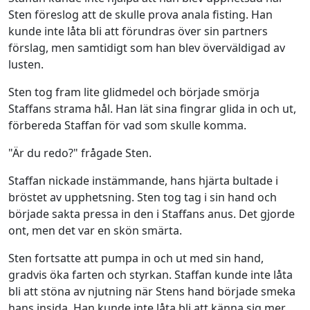
Sten föreslog att de skulle prova anala fisting. Han
kunde inte låta bli att förundras över sin partners
förslag, men samtidigt som han blev överväldigad av
lusten.
Sten tog fram lite glidmedel och började smörja
Staffans strama hål. Han lät sina fingrar glida in och ut,
förbereda Staffan för vad som skulle komma.
"Är du redo?" frågade Sten.
Staffan nickade instämmande, hans hjärta bultade i
bröstet av upphetsning. Sten tog tag i sin hand och
började sakta pressa in den i Staffans anus. Det gjorde
ont, men det var en skön smärta.
Sten fortsatte att pumpa in och ut med sin hand,
gradvis öka farten och styrkan. Staffan kunde inte låta
bli att stöna av njutning när Stens hand började smeka
hans insida. Han kunde inte låta bli att känna sig mer