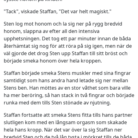
"Tack", viskade Staffan, "Det var helt magiskt."
Sten log mot honom och la sig ner på rygg bredvid
honom, slappna av efter all den intensiva
upphetsningen. Det tog ett par minuter innan de båda
återhämtat sig nog för att röra på sig igen, men när de
väl gjorde det drog Sten upp Staffan till sitt bröst och
började smeka honom över hela kroppen.
Staffan började smeka Stens muskler med sina fingrar
samtidigt som hans andra hand letade sig ner mellan
Stens ben. Han möttes av en stor våthet som bara ville
ha mer beröring, så han stack in två fingrar och började
runka med dem tills Sten stönade av njutning.
Staffan fortsatte att smeka Stens fitta tills hans partner
slutligen kom med en långsam orgasm som skakade
hela hans kropp. När det var över la sig Staffan ner
bredvid Sten och de två låg tysta i mörkret tills de båda