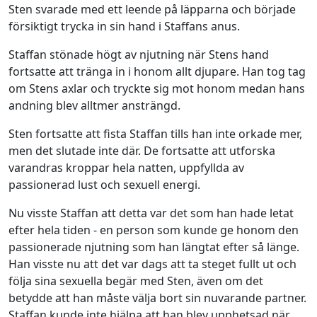
Sten svarade med ett leende på läpparna och började
försiktigt trycka in sin hand i Staffans anus.
Staffan stönade högt av njutning när Stens hand
fortsatte att tränga in i honom allt djupare. Han tog tag
om Stens axlar och tryckte sig mot honom medan hans
andning blev alltmer ansträngd.
Sten fortsatte att fista Staffan tills han inte orkade mer,
men det slutade inte där. De fortsatte att utforska
varandras kroppar hela natten, uppfyllda av
passionerad lust och sexuell energi.
Nu visste Staffan att detta var det som han hade letat
efter hela tiden - en person som kunde ge honom den
passionerade njutning som han längtat efter så länge.
Han visste nu att det var dags att ta steget fullt ut och
följa sina sexuella begär med Sten, även om det
betydde att han måste välja bort sin nuvarande partner.
Staffan kunde inte hjälpa att han blev upphetsad när