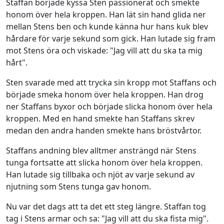
Staffan började kyssa Sten passionerat och smekte
honom över hela kroppen. Han lät sin hand glida ner
mellan Stens ben och kunde känna hur hans kuk blev
hårdare för varje sekund som gick. Han lutade sig fram
mot Stens öra och viskade: "Jag vill att du ska ta mig
hårt".
Sten svarade med att trycka sin kropp mot Staffans och
började smeka honom över hela kroppen. Han drog
ner Staffans byxor och började slicka honom över hela
kroppen. Med en hand smekte han Staffans skrev
medan den andra handen smekte hans bröstvårtor.
Staffans andning blev alltmer ansträngd när Stens
tunga fortsatte att slicka honom över hela kroppen.
Han lutade sig tillbaka och njöt av varje sekund av
njutning som Stens tunga gav honom.
Nu var det dags att ta det ett steg längre. Staffan tog
tag i Stens armar och sa: "Jag vill att du ska fista mig".